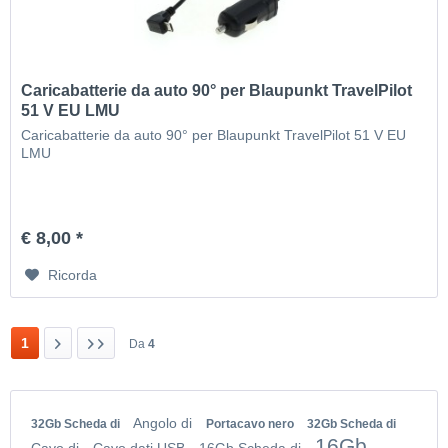
Caricabatterie da auto 90° per Blaupunkt TravelPilot
51 V EU LMU
Caricabatterie da auto 90° per Blaupunkt TravelPilot 51 V EU
LMU
€ 8,00 *
Ricorda
1
Da
4
Angolo di
32Gb Scheda di
Portacavo nero
32Gb Scheda di
16Gb
Cavo di
Cavo dati USB
16Gb Scheda di