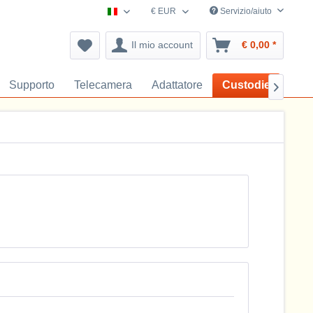
€ EUR
Servizio/aiuto
navigazioneaccessori.it
Il mio account
€ 0,00 *
Supporto
Telecamera
Adattatore
Custodie
Cari
