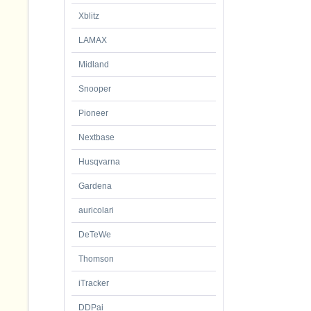
Xblitz
LAMAX
Midland
Snooper
Pioneer
Nextbase
Husqvarna
Gardena
auricolari
DeTeWe
Thomson
iTracker
DDPai