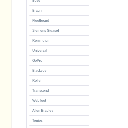
Bose
Braun
Fleetboard
Siemens Gigaset
Remington
Universal
GoPro
Blackvue
Rollei
Transcend
Webfleet
Allen Bradley
Tonies