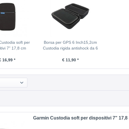
ustodia soft per
Borsa per GPS 6 Inch15,2cm
itivi 7" 17,8 cm
Custodia rigida antishock da 6
"(15,2 cm) per dispositivi GPS
fino a 1
€ 16,99 *
€ 11,90 *
Garmin Custodia soft per dispositivi 7" 17,8